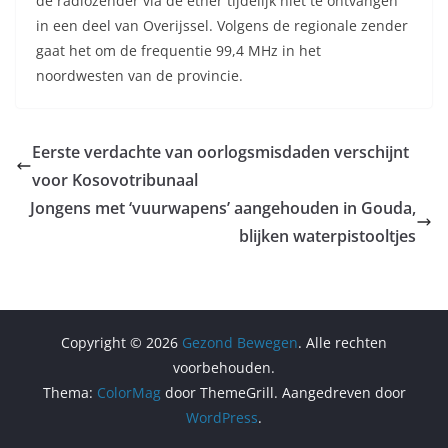
de radiozender via de ether tijdelijk niet te ontvangen
in een deel van Overijssel. Volgens de regionale zender
gaat het om de frequentie 99,4 MHz in het
noordwesten van de provincie.
Eerste verdachte van oorlogsmisdaden verschijnt
voor Kosovotribunaal
Jongens met ‘vuurwapens’ aangehouden in Gouda,
blijken waterpistooltjes
Copyright © 2026
Gezond Bewegen
. Alle rechten
voorbehouden.
Thema:
ColorMag
door ThemeGrill. Aangedreven door
WordPress
.