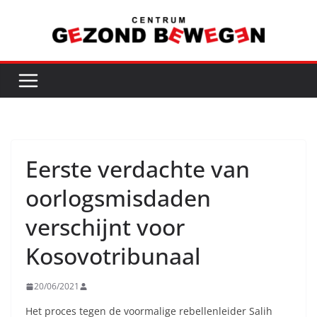
Ga
naar
de
inhoud
Eerste verdachte van
oorlogsmisdaden
verschijnt voor
Kosovotribunaal
20/06/2021
Het proces tegen de voormalige rebellenleider Salih