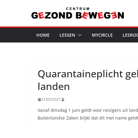
Ga
naar
de
inhoud
HOME
LESSEN
MYCIRCLE
LESRO
Quarantaineplicht gel
landen
31/05/2021
Vanaf dinsdag 1 juni geldt voor reizigers uit la
Buitenlandse Zaken blijkt dat dit met name geld