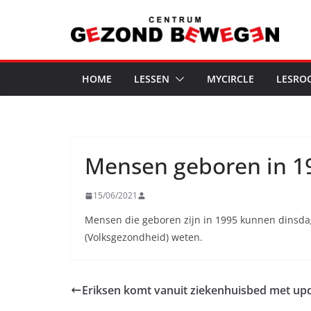
Ga
naar
de
inhoud
HOME
LESSEN
MYCIRCLE
LESRO
Mensen geboren in 1
15/06/2021
Mensen die geboren zijn in 1995 kunnen dinsdag
(Volksgezondheid) weten.
Eriksen komt vanuit ziekenhuisbed met upda