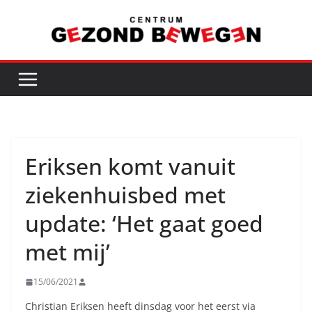
Ga
naar
de
inhoud
Eriksen komt vanuit
ziekenhuisbed met
update: ‘Het gaat goed
met mij’
15/06/2021
Christian Eriksen heeft dinsdag voor het eerst via