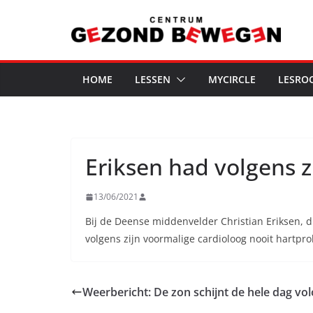
Ga
naar
de
inhoud
HOME
LESSEN
MYCIRCLE
LESRO
Eriksen had volgens z
13/06/2021
Bij de Deense middenvelder Christian Eriksen, d
volgens zijn voormalige cardioloog nooit hartpr
Weerbericht: De zon schijnt de hele dag vo