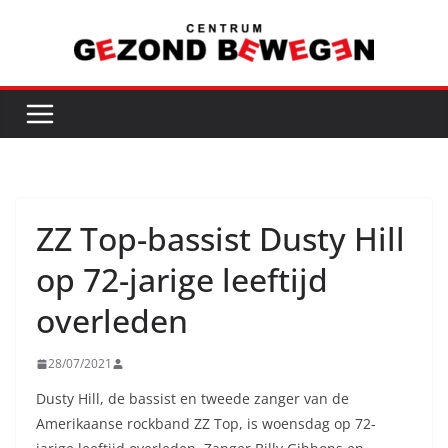
Ga
naar
de
inhoud
ZZ Top-bassist Dusty Hill
op 72-jarige leeftijd
overleden
28/07/2021
Dusty Hill, de bassist en tweede zanger van de
Amerikaanse rockband ZZ Top, is woensdag op 72-