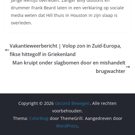
jarige leeftijd overleden. Zanger Billy Gibbons en
drummer Frank Beard laten in een verklaring op sociale
media weten dat Hill thuis in Houston in zijn slaap is
overleden.
Vakantieweerbericht | Volop zon in Zuid-Europa,
fikse hittegolf in Griekenland
Man kruipt onder slagbomen door en mishandelt
brugwachter
Copyright © 2026
Gezond Bewegen
. Alle rechten
voorbehouden.
Thema:
ColorMag
door ThemeGrill. Aangedreven door
WordPress
.