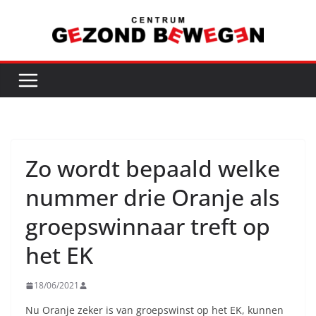
Ga
naar
de
inhoud
Zo wordt bepaald welke
nummer drie Oranje als
groepswinnaar treft op
het EK
18/06/2021
Nu Oranje zeker is van groepswinst op het EK, kunnen