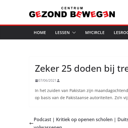
Ga
naar
de
inhoud
HOME
LESSEN
MYCIRCLE
LESRO
Zeker 25 doden bij tr
07/06/2021
In het zuiden van Pakistan zijn maandagochten
op basis van de Pakistaanse autoriteiten. Zo’n vij
Podcast | Kritiek op openen scholen | Duits
volwassenen