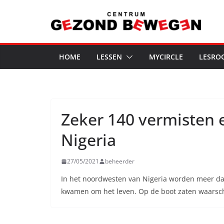
Ga
naar
de
inhoud
HOME
LESSEN
MYCIRCLE
LESRO
Zeker 140 vermisten 
Nigeria
27/05/2021
beheerder
In het noordwesten van Nigeria worden meer da
kwamen om het leven. Op de boot zaten waarschij