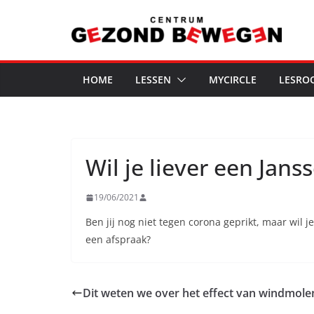
Ga
naar
de
inhoud
HOME
LESSEN
MYCIRCLE
LESRO
Wil je liever een Janss
19/06/2021
Ben jij nog niet tegen corona geprikt, maar wil 
een afspraak?
Dit weten we over het effect van windmole