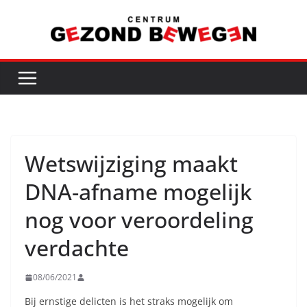
Ga
naar
de
inhoud
Wetswijziging maakt
DNA-afname mogelijk
nog voor veroordeling
verdachte
08/06/2021
Bij ernstige delicten is het straks mogelijk om