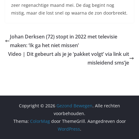
zeer regenachtige maand mei. De dag begint nog
mistig, maar die lost snel op waarna de zon doorbreekt.
Johan Derksen (72) stopt in 2022 met televisie
maken: ‘Ik ga het niet missen’
Video | Dit gebeurt als je je ‘pakket volgt’ via link uit
misleidend sms’je
Copyright © 2026
Gezond Bewegen
. Alle rechten
voorbehouden.
Thema:
ColorMag
door ThemeGrill. Aangedreven door
WordPress
.