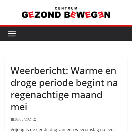
Ga
naar
de
inhoud
Weerbericht: Warme en
droge periode begint na
regenachtige maand
mei
28/05/2021
Vrijdag is de eerste dag van een weeromslag na een