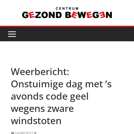
Ga
naar
de
inhoud
Weerbericht:
Onstuimige dag met ’s
avonds code geel
wegens zware
windstoten
16/08/2021