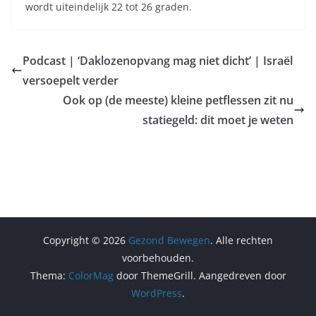
wordt uiteindelijk 22 tot 26 graden.
Podcast | ‘Daklozenopvang mag niet dicht’ | Israël
versoepelt verder
Ook op (de meeste) kleine petflessen zit nu
statiegeld: dit moet je weten
Copyright © 2026
Gezond Bewegen
. Alle rechten
voorbehouden.
Thema:
ColorMag
door ThemeGrill. Aangedreven door
WordPress
.