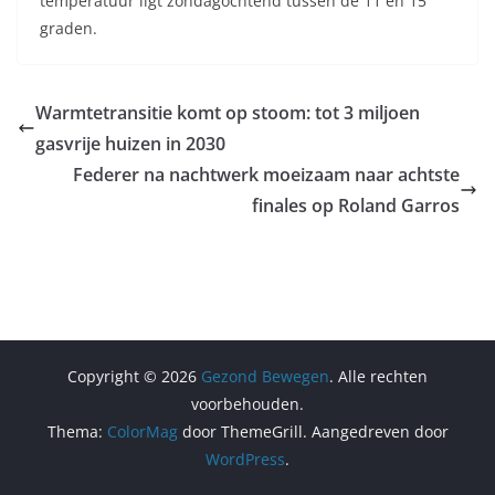
temperatuur ligt zondagochtend tussen de 11 en 15
graden.
Warmtetransitie komt op stoom: tot 3 miljoen
gasvrije huizen in 2030
Federer na nachtwerk moeizaam naar achtste
finales op Roland Garros
Copyright © 2026
Gezond Bewegen
. Alle rechten
voorbehouden.
Thema:
ColorMag
door ThemeGrill. Aangedreven door
WordPress
.