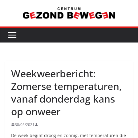
Ga
naar
de
inhoud
Weekweerbericht:
Zomerse temperaturen,
vanaf donderdag kans
op onweer
30/05/2021
De week begint droog en zonnig, met temperaturen die