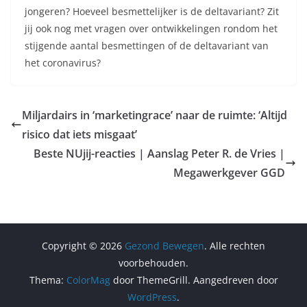
jongeren? Hoeveel besmettelijker is de deltavariant? Zit
jij ook nog met vragen over ontwikkelingen rondom het
stijgende aantal besmettingen of de deltavariant van
het coronavirus?
Miljardairs in ‘marketingrace’ naar de ruimte: ‘Altijd
risico dat iets misgaat’
Beste NUjij-reacties | Aanslag Peter R. de Vries |
Megawerkgever GGD
Copyright © 2026
Gezond Bewegen
. Alle rechten
voorbehouden.
Thema:
ColorMag
door ThemeGrill. Aangedreven door
WordPress
.