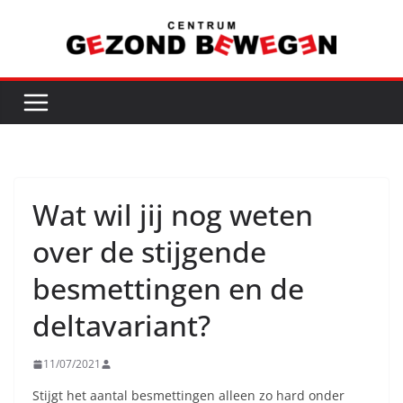
Ga
naar
de
inhoud
Wat wil jij nog weten
over de stijgende
besmettingen en de
deltavariant?
11/07/2021
Stijgt het aantal besmettingen alleen zo hard onder