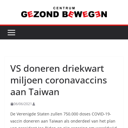
Ga
naar
de
inhoud
VS doneren driekwart
miljoen coronavaccins
aan Taiwan
06/06/2021
De Verenigde Staten zullen 750.000 doses COVID-19-
vaccin doneren aan Taiwan als onderdeel van het plan