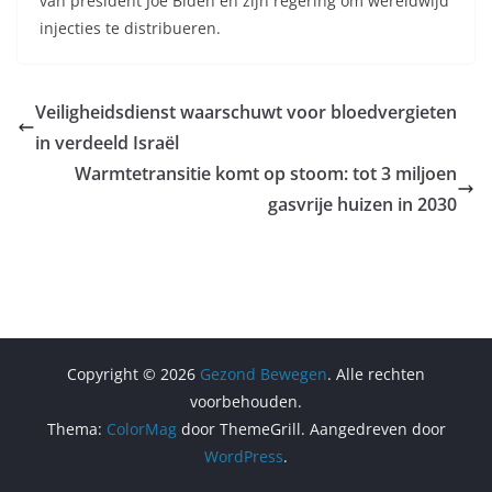
van president Joe Biden en zijn regering om wereldwijd
injecties te distribueren.
Veiligheidsdienst waarschuwt voor bloedvergieten
in verdeeld Israël
Warmtetransitie komt op stoom: tot 3 miljoen
gasvrije huizen in 2030
Copyright © 2026
Gezond Bewegen
. Alle rechten
voorbehouden.
Thema:
ColorMag
door ThemeGrill. Aangedreven door
WordPress
.