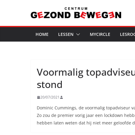
Ga
naar
de
inhoud
HOME
LESSEN
MYCIRCLE
LESRO
Voormalig topadviseur
stond
20/07/2021
Dominic Cummings, de voormalig topadviseur van
Zo zou de premier vorig jaar een lockdown hebb
hebben laten weten dat hij niet meer geloofde 