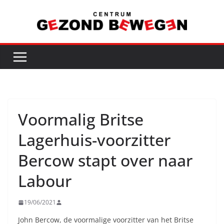
Ga
naar
de
inhoud
Voormalig Britse
Lagerhuis-voorzitter
Bercow stapt over naar
Labour
19/06/2021
John Bercow, de voormalige voorzitter van het Britse