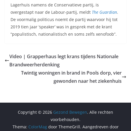
Lagerhuis namens de Conservatieve partij, is
overgestapt naar de Labour-partij, meldt
The Guardian
.
De voormalig politicus noemt de partij waarvoor hij tot
2019 tien jaar ‘speaker’ was in gesprek met de krant
“populistisch, nationalistisch en soms zelfs xenofoob”.
Video | Grapperhaus legt krans tijdens Nationale
Brandweerherdenking
Twintig woningen in brand in Pools dorp, vier
gewonden naar het ziekenhuis
Copyright © 2026
Gezond Bewegen
. Alle rechten
voorbehouden.
Thema:
ColorMag
door ThemeGrill. Aangedreven door