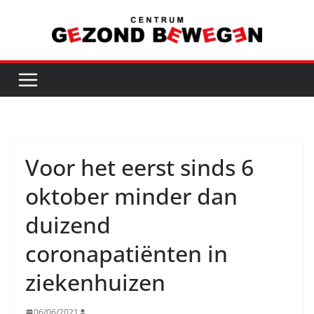
Ga
naar
de
inhoud
Voor het eerst sinds 6
oktober minder dan
duizend
coronapatiënten in
ziekenhuizen
06/06/2021