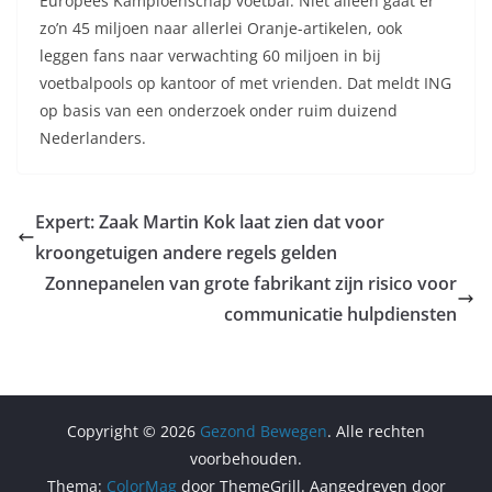
Europees Kampioenschap voetbal. Niet alleen gaat er
zo’n 45 miljoen naar allerlei Oranje-artikelen, ook
leggen fans naar verwachting 60 miljoen in bij
voetbalpools op kantoor of met vrienden. Dat meldt ING
op basis van een onderzoek onder ruim duizend
Nederlanders.
Expert: Zaak Martin Kok laat zien dat voor
kroongetuigen andere regels gelden
Zonnepanelen van grote fabrikant zijn risico voor
communicatie hulpdiensten
Copyright © 2026
Gezond Bewegen
. Alle rechten
voorbehouden.
Thema:
ColorMag
door ThemeGrill. Aangedreven door