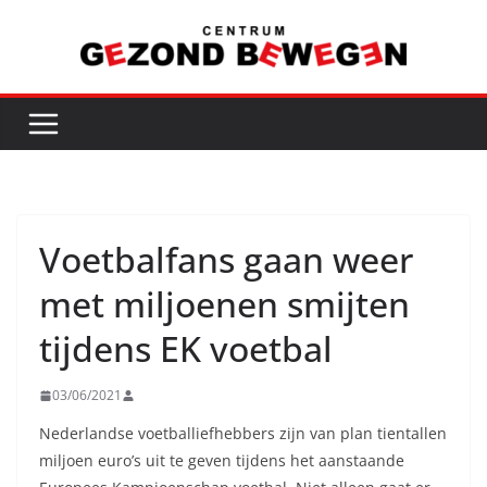
Ga
naar
de
inhoud
Voetbalfans gaan weer
met miljoenen smijten
tijdens EK voetbal
03/06/2021
Nederlandse voetballiefhebbers zijn van plan tientallen
miljoen euro’s uit te geven tijdens het aanstaande