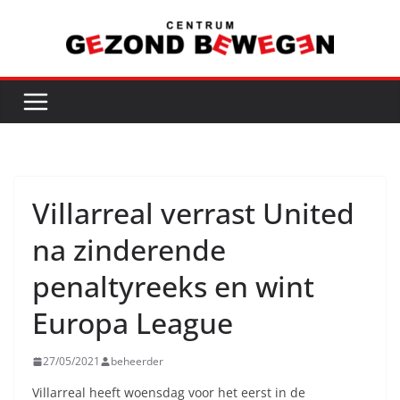
Ga
naar
de
inhoud
Villarreal verrast United
na zinderende
penaltyreeks en wint
Europa League
27/05/2021
beheerder
Villarreal heeft woensdag voor het eerst in de