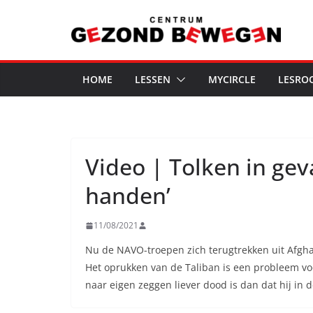
Ga
naar
de
inhoud
HOME
LESSEN
MYCIRCLE
LESRO
Video | Tolken in gev
handen’
11/08/2021
Nu de NAVO-troepen zich terugtrekken uit Afghan
Het oprukken van de Taliban is een probleem vo
naar eigen zeggen liever dood is dan dat hij in