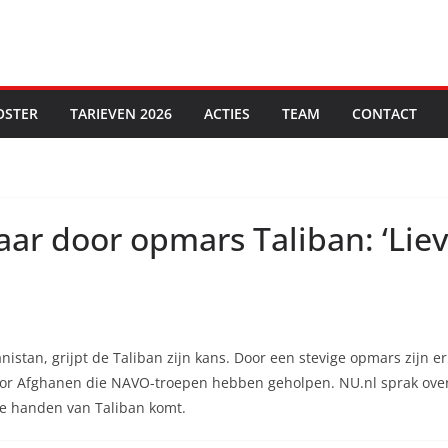
OSTER
TARIEVEN 2026
ACTIES
TEAM
CONTACT
aar door opmars Taliban: ‘Lie
istan, grijpt de Taliban zijn kans. Door een stevige opmars zijn e
or Afghanen die NAVO-troepen hebben geholpen. NU.nl sprak over d
 de handen van Taliban komt.