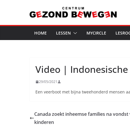
Ga
naar
de
inhoud
HOME
LESSEN
MYCIRCLE
LESRO
Video | Indonesische 
29/05/2021
Een veerboot met bijna tweehonderd mensen aan 
Canada zoekt inheemse families na vondst
kinderen