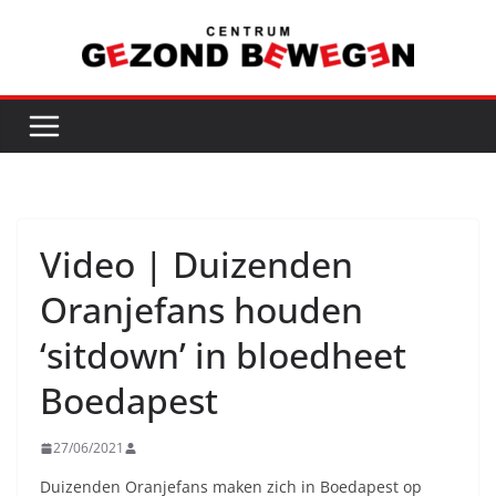
Ga
naar
de
inhoud
Video | Duizenden
Oranjefans houden
‘sitdown’ in bloedheet
Boedapest
27/06/2021
Duizenden Oranjefans maken zich in Boedapest op