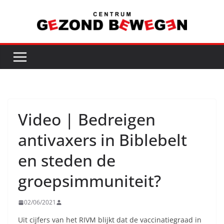
Ga
naar
de
inhoud
Video | Bedreigen
antivaxers in Biblebelt
en steden de
groepsimmuniteit?
02/06/2021
Uit cijfers van het RIVM blijkt dat de vaccinatiegraad in