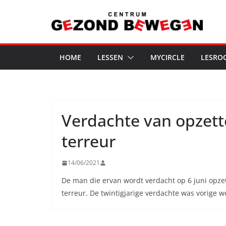
Ga
naar
de
inhoud
HOME
LESSEN
MYCIRCLE
LESRO
Verdachte van opzett
terreur
14/06/2021
De man die ervan wordt verdacht op 6 juni opzet
terreur. De twintigjarige verdachte was vorige 