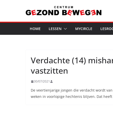
Ga
naar
de
inhoud
HOME
LESSEN
MYCIRCLE
LESRO
Verdachte (14) mishan
vastzitten
30/07/2021
De veertienjarige jongen die verdacht wordt va
weken in voorlopige hechtenis blijven. Dat heef