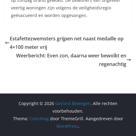
op zondag brand gewoed. De bewoners van ongeveer
veertig woningen zijn volgens de veiligheidsregio
geëvacueerd en worden opgevangen.
Estafettezwemsters grijpen net naast medaille op
4×100 meter vrij
Weerbericht: Even zon, daarna weer bewolkt en
regenachtig
Copyright © 2026
Gezond Bewegen
. Alle rechten
voorbehouden.
Thema:
ColorMag
door ThemeGrill. Aangedreven door
WordPress
.