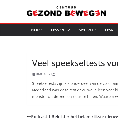
Ga
naar
de
inhoud
HOME
LESSEN
MYCIRCLE
LESRO
Veel speekseltests vo
28/07/2021
Speekseltests zijn als onderdeel van de corona
Nederland was deze test er vrijwel alleen voor k
monster uit de keel en neus te halen. Waarom wo
Podcast | Beluister het belangrijkste nie