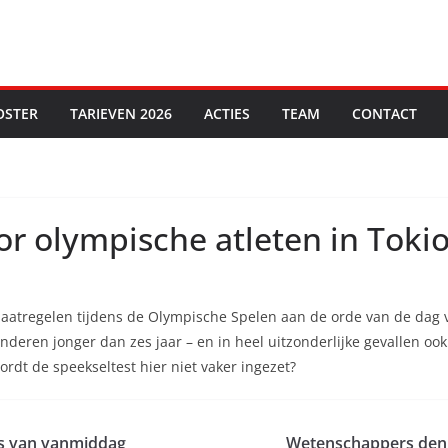
OSTER
TARIEVEN 2026
ACTIES
TEAM
CONTACT
or olympische atleten in Toki
maatregelen tijdens de Olympische Spelen aan de orde van de dag v
inderen jonger dan zes jaar – en in heel uitzonderlijke gevallen ook
rdt de speekseltest hier niet vaker ingezet?
uws van vanmiddag
Wetenschappers denke