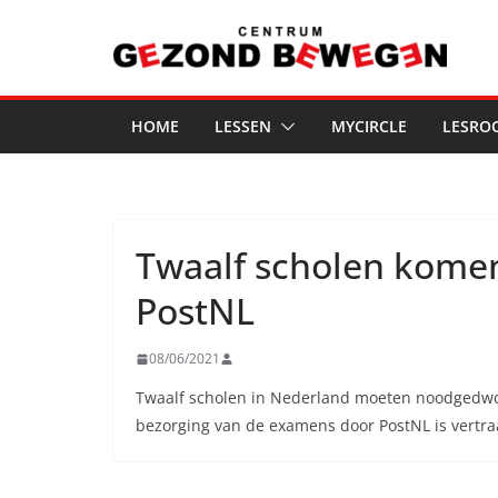
Ga
naar
de
inhoud
HOME
LESSEN
MYCIRCLE
LESRO
Twaalf scholen komen
PostNL
08/06/2021
Twaalf scholen in Nederland moeten noodgedwo
bezorging van de examens door PostNL is vertraa