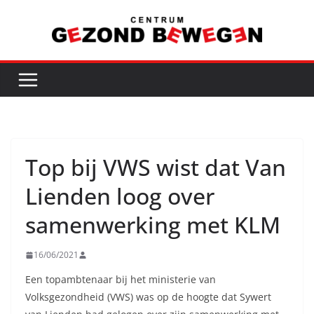
Ga
naar
de
inhoud
Top bij VWS wist dat Van
Lienden loog over
samenwerking met KLM
16/06/2021
Een topambtenaar bij het ministerie van
Volksgezondheid (VWS) was op de hoogte dat Sywert