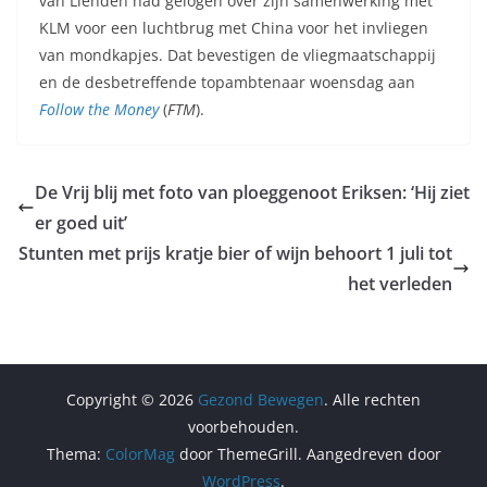
van Lienden had gelogen over zijn samenwerking met
KLM voor een luchtbrug met China voor het invliegen
van mondkapjes. Dat bevestigen de vliegmaatschappij
en de desbetreffende topambtenaar woensdag aan
Follow the Money
(
FTM
).
De Vrij blij met foto van ploeggenoot Eriksen: ‘Hij ziet
er goed uit’
Stunten met prijs kratje bier of wijn behoort 1 juli tot
het verleden
Copyright © 2026
Gezond Bewegen
. Alle rechten
voorbehouden.
Thema:
ColorMag
door ThemeGrill. Aangedreven door
WordPress
.