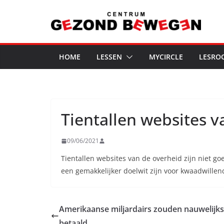
Ga
naar
de
inhoud
HOME
LESSEN
MYCIRCLE
LESRO
Tientallen websites 
09/06/2021
Tientallen websites van de overheid zijn niet g
een gemakkelijker doelwit zijn voor kwaadwille
Amerikaanse miljardairs zouden nauwelijks
betaald