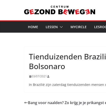
Ga
naar
de
inhoud
HOME
LESSEN
MYCIRCLE
LESRO
Tienduizenden Brazil
Bolsonaro
03/07/2021
In Brazilië zijn zaterdag tienduizenden mensen 
Bang voor naalden? Zo krijg je je prikangst