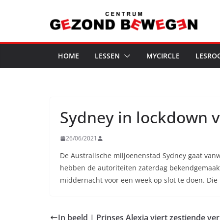
Ga
naar
de
inhoud
HOME
LESSEN
MYCIRCLE
LESRO
Sydney in lockdown v
26/06/2021
De Australische miljoenenstad Sydney gaat vanw
hebben de autoriteiten zaterdag bekendgemaakt.
middernacht voor een week op slot te doen. Die
In beeld | Prinses Alexia viert zestiende ve