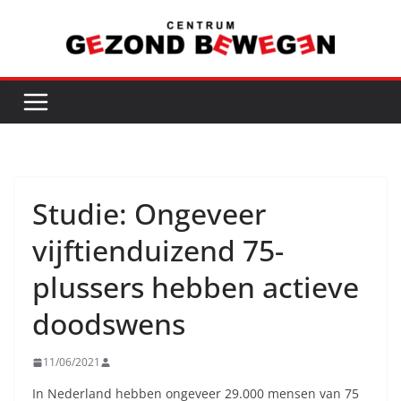
Ga
naar
de
inhoud
Studie: Ongeveer
vijftienduizend 75-
plussers hebben actieve
doodswens
11/06/2021
In Nederland hebben ongeveer 29.000 mensen van 75