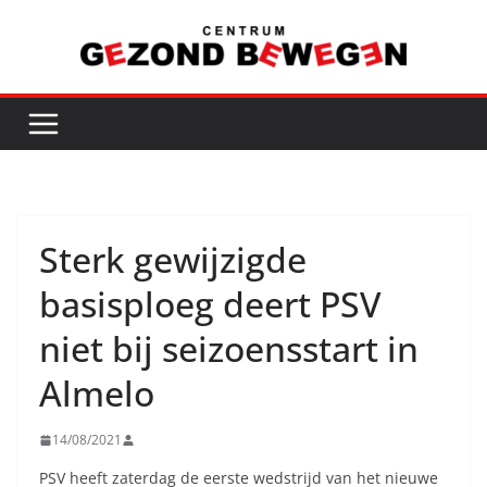
Ga
naar
de
inhoud
Sterk gewijzigde
basisploeg deert PSV
niet bij seizoensstart in
Almelo
14/08/2021
PSV heeft zaterdag de eerste wedstrijd van het nieuwe