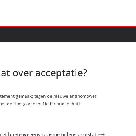
at over acceptatie?
statement gemaakt tegen de nieuwe antihomowet
 met de Hongaarse en Nederlandse lhbti-
jgt boete wegens racisme tijdens arrestatie