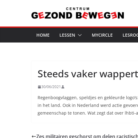
Ga
naar
de
inhoud
HOME
LESSEN
MYCIRCLE
LESRO
Steeds vaker wappert
30/06/2021
Regenboogvlaggen, speldjes en gekleurde logo’s
in het land. Ook in Nederland werd actie gevoer
gemeenschap te tonen. Wat zegt dat over lhbti-a
Zes militairen geschorst om delen racistis