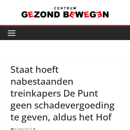
Ga
naar
de
inhoud
Staat hoeft
nabestaanden
treinkapers De Punt
geen schadevergoeding
te geven, aldus het Hof
01/06/2021