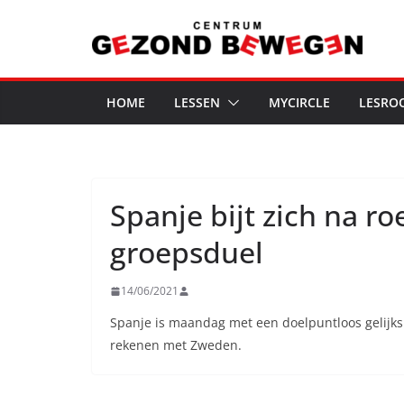
Ga
naar
de
inhoud
HOME
LESSEN
MYCIRCLE
LESRO
Spanje bijt zich na r
groepsduel
14/06/2021
Spanje is maandag met een doelpuntloos gelijks
rekenen met Zweden.