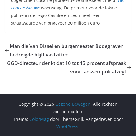
opgenomen cocaïne probeerde te smokkelen, meldt
Het
Laatste Nieuws
woensdag. De primeur voor de lokale
politie in de regio Castilië en León heeft een
straatwaarde van ongeveer 30 miljoen euro.
Man die Van Dissel en burgemeester Bodegraven
bedreigde blijft vastzitten
GGD-directeur denkt dat 10 tot 15 procent afspraak
voor Janssen-prik afzegt
Copyright © 2026
Gezond Bewegen
. Alle rechten
voorbehouden.
Thema:
ColorMag
door ThemeGrill. Aangedreven door
WordPress
.