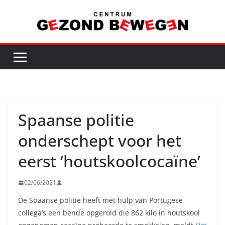
Ga
naar
de
inhoud
Spaanse politie
onderschept voor het
eerst ‘houtskoolcocaïne’
02/06/2021
De Spaanse politie heeft met hulp van Portugese
collega’s een bende opgerold die 862 kilo in houtskool