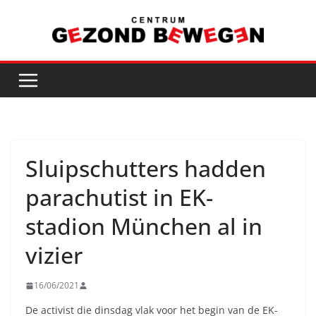
Ga
naar
de
inhoud
Sluipschutters hadden
parachutist in EK-
stadion München al in
vizier
16/06/2021
De activist die dinsdag vlak voor het begin van de EK-