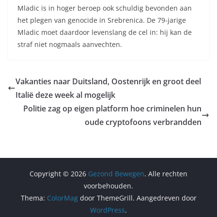
Mladic is in hoger beroep ook schuldig bevonden aan
het plegen van genocide in Srebrenica. De 79-jarige
Mladic moet daardoor levenslang de cel in: hij kan de
straf niet nogmaals aanvechten.
Vakanties naar Duitsland, Oostenrijk en groot deel
Italië deze week al mogelijk
Politie zag op eigen platform hoe criminelen hun
oude cryptofoons verbrandden
Copyright © 2026
Gezond Bewegen
. Alle rechten
voorbehouden.
Thema:
ColorMag
door ThemeGrill. Aangedreven door
WordPress
.