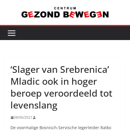
Ga
naar
de
inhoud
‘Slager van Srebrenica’
Mladic ook in hoger
beroep veroordeeld tot
levenslang
08/06/2021
De voormalige Bosnisch-Servische legerleider Ratko