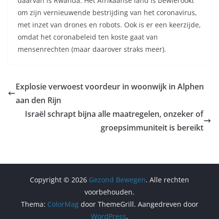
daarvan is Rwanda. Het Afrikaanse land is bewierookt
om zijn vernieuwende bestrijding van het coronavirus,
met inzet van drones en robots. Ook is er een keerzijde,
omdat het coronabeleid ten koste gaat van
mensenrechten (maar daarover straks meer).
Explosie verwoest voordeur in woonwijk in Alphen
aan den Rijn
Israël schrapt bijna alle maatregelen, onzeker of
groepsimmuniteit is bereikt
Copyright © 2026
Gezond Bewegen
. Alle rechten
voorbehouden.
Thema:
ColorMag
door ThemeGrill. Aangedreven door
WordPress
.