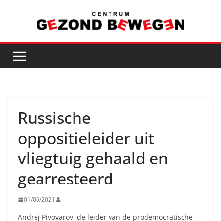
Ga
naar
de
inhoud
Russische
oppositieleider uit
vliegtuig gehaald en
gearresteerd
01/06/2021
Andrej Pivovarov, de leider van de prodemocratische