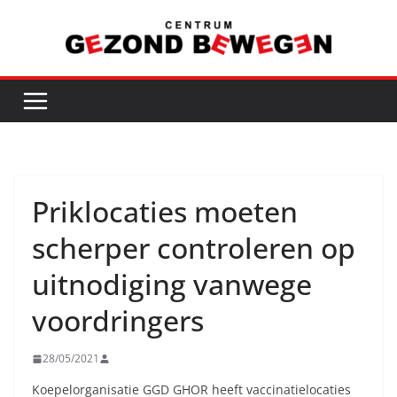
Ga
naar
de
inhoud
Priklocaties moeten
scherper controleren op
uitnodiging vanwege
voordringers
28/05/2021
Koepelorganisatie GGD GHOR heeft vaccinatielocaties