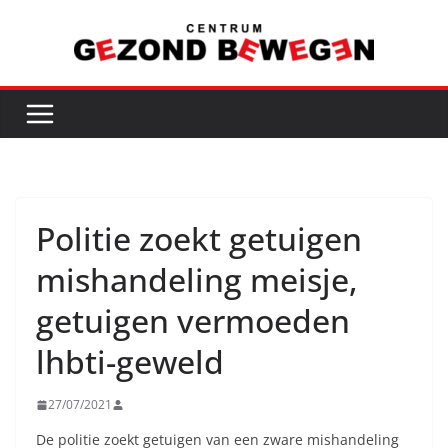
Ga
naar
de
inhoud
Politie zoekt getuigen
mishandeling meisje,
getuigen vermoeden
lhbti-geweld
27/07/2021
De politie zoekt getuigen van een zware mishandeling