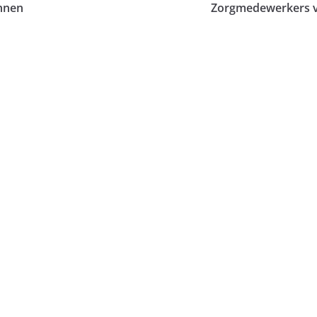
nnen
Zorgmedewerkers v