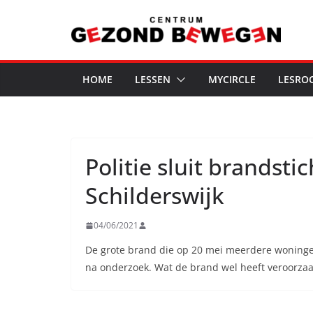
Ga
naar
de
inhoud
HOME
LESSEN
MYCIRCLE
LESRO
Politie sluit brandsti
Schilderswijk
04/06/2021
De grote brand die op 20 mei meerdere woningen
na onderzoek. Wat de brand wel heeft veroorzaak